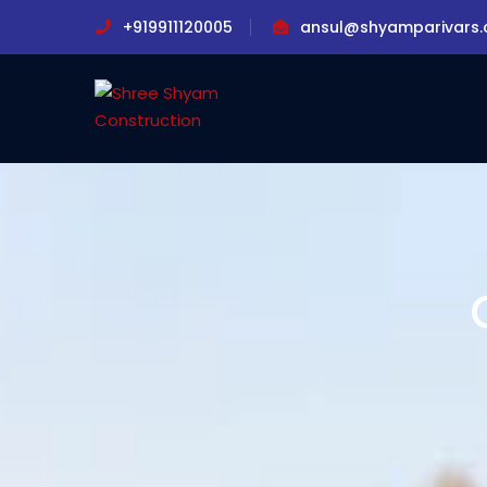
+919911120005
ansul@shyamparivars