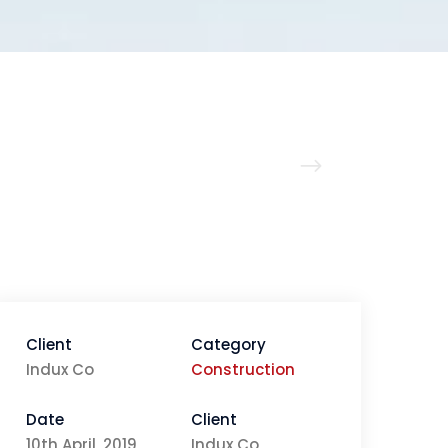
Client
Category
Indux Co
Construction
Date
Client
10th April, 2019
Indux Co