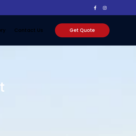
Facebook
Instagram
Profile
Profile
ery
Contact Us
Get Quote
t