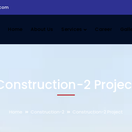
.com
Home
About Us
Services
Career
Gall
Construction-2 Projec
Home
Construction-2
Construction-2 Project