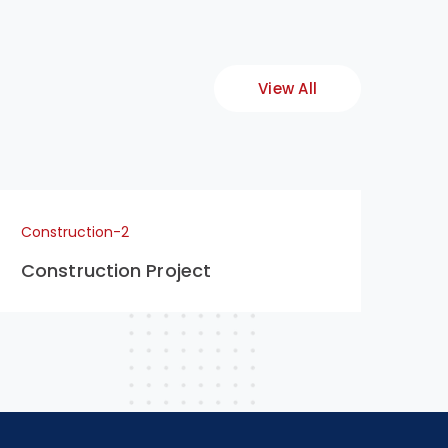
View All
Construction-2
Con
Construction Project
Co